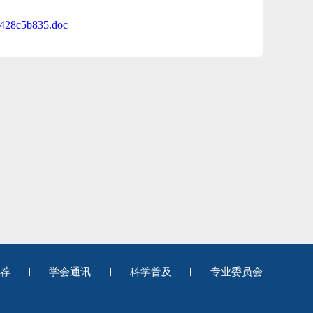
e428c5b835.doc
荐
学会通讯
科学普及
专业委员会