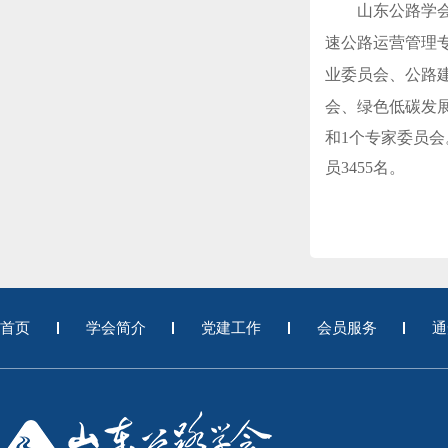
山东公路学
速公路运营管理
业委员会、
公路
会、
绿色低碳发
和1个专家委员
员3455名。
首页
学会简介
党建工作
会员服务
通