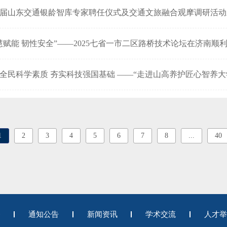
届山东交通银龄智库专家聘任仪式及交通文旅融合观摩调研活动
慧赋能 韧性安全”——2025七省一市二区路桥技术论坛在济南顺
全民科学素质 夯实科技强国基础 ——“走进山高养护匠心智养
1
2
3
4
5
6
7
8
...
40
务
通知公告
新闻资讯
学术交流
人才举