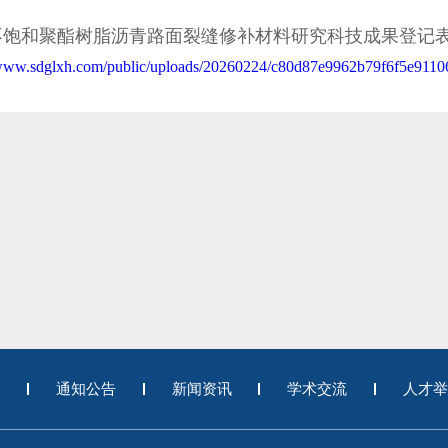
不饱和聚酯树脂沥青路面裂缝修补材料研究科技成果登记
/www.sdglxh.com/public/uploads/20260224/c80d87e9962b79f6f5e911
务
通知公告
新闻资讯
学术交流
人才举