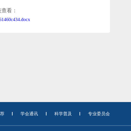
表查看：
061460c434.docx
荐
学会通讯
科学普及
专业委员会